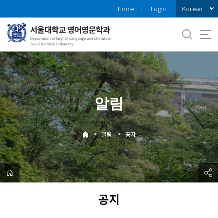
바
Korean
Home
Login
로
가
기
메
뉴
알림
>
>
알림
공지
공지