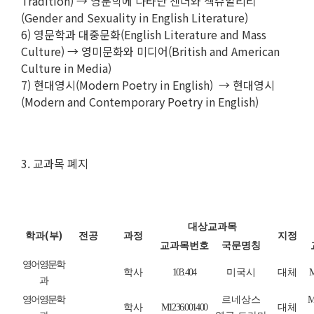
Tradition) → 영문학에 나타난 젠더와 섹슈얼리티
(Gender and Sexuality in English Literature)
6) 영문학과 대중문화(English Literature and Mass
Culture) → 영미문화와 미디어(British and American
Culture in Media)
7) 현대영시(Modern Poetry in English) → 현대영시
(Modern and Contemporary Poetry in English)
3. 교과목 폐지
대상교과목
(
)
학과
부
전공
과정
지정
교과목번호
국문명칭
영어영문학
학사
103.404
미국시
대체
M
과
영어영문학
르네상스
M
학사
M1236.001400
대체