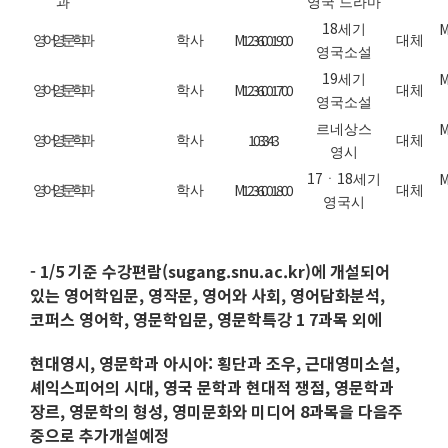
과
영국 드라마
18
M
세기
M1236.001900
영어영문학과
학사
대체
영국소설
19
M
세기
M1236.001700
영어영문학과
학사
대체
영국소설
M
르네상스
103.343
영어영문학과
학사
대체
영시
17
18
M
ㆍ
세기
M1236.001800
영어영문학과
학사
대체
영국시
- 1/5 기준 수강편람(sugang.snu.ac.kr)에 개설되어
있는 영어학입문, 영작문, 영어와 사회, 영어담화분석,
코퍼스 영어학, 영문학입문, 영문학특강 1 7과목 외에
현대영시, 영문학과 아시아: 횡단과 조우, 근대영미소설,
셰익스피어의 시대, 영국 문학과 현대적 쟁점, 영문학과
장르, 영문학의 형성, 영미문화와 미디어 8과목을 다음주
중으로 추가개설예정