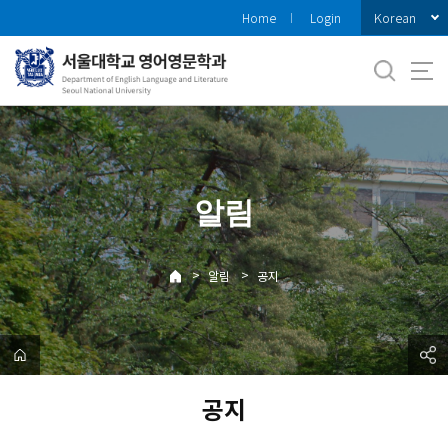
바
Korean
Home
Login
로
가
기
메
뉴
알림
>
>
알림
공지
공지