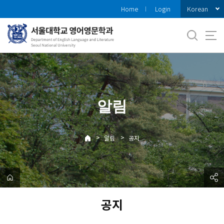
바
Korean
Home
Login
로
가
기
메
뉴
알림
>
>
알림
공지
공지