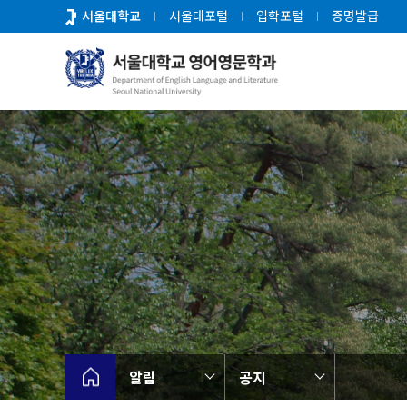
바
서울대학교
서울대포털
입학포털
증명발급
로
가
기
메
뉴
알림
공지