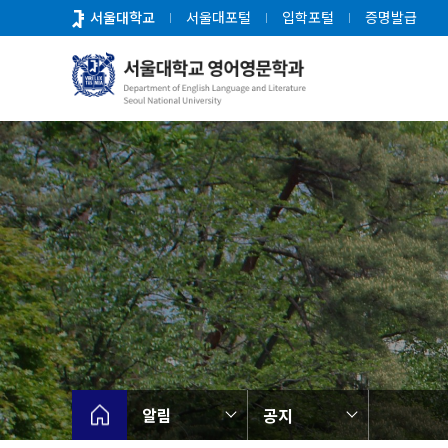
바
서울대학교
서울대포털
입학포털
증명발급
로
가
기
메
뉴
알림
공지