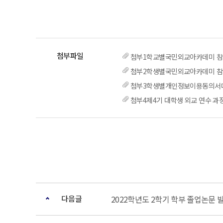
첨부1학교별국민외교아카데미 참가 
첨부2학생별국민외교아카데미 참
첨부3학생별개인정보이용동의서대학
첨부4제4기 대학생 외교 연수 과정
다음글
2022학년도 2학기 학부 졸업논문 발표