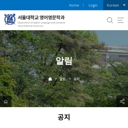
바
Korean
Home
Login
로
가
기
메
뉴
알림
>
>
알림
공지
공지