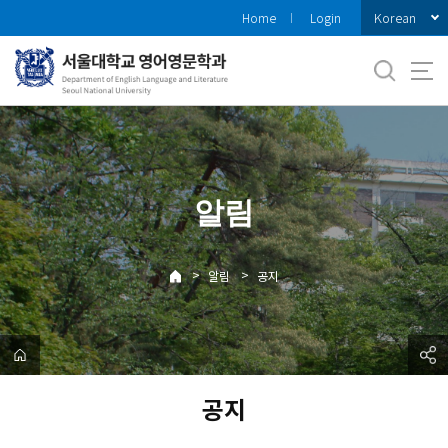
바
Korean
Home
Login
로
가
기
메
뉴
알림
>
>
알림
공지
공지