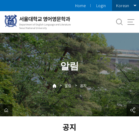
바
Korean
Home
Login
로
가
기
메
뉴
알림
>
>
알림
공지
공지