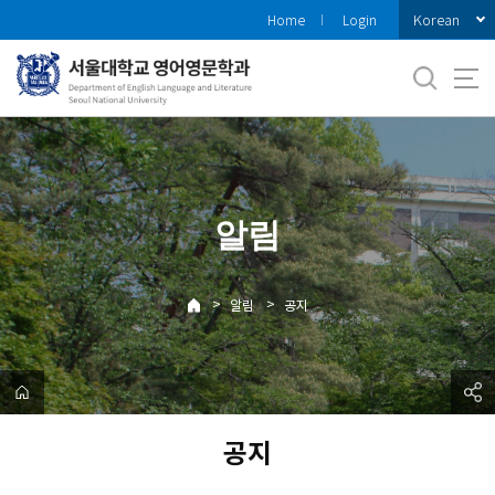
바
Korean
Home
Login
로
가
기
메
뉴
알림
>
>
알림
공지
공지