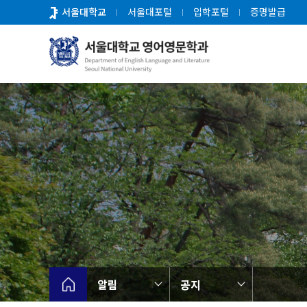
바
서울대학교
서울대포털
입학포털
증명발급
로
가
기
메
뉴
알림
공지