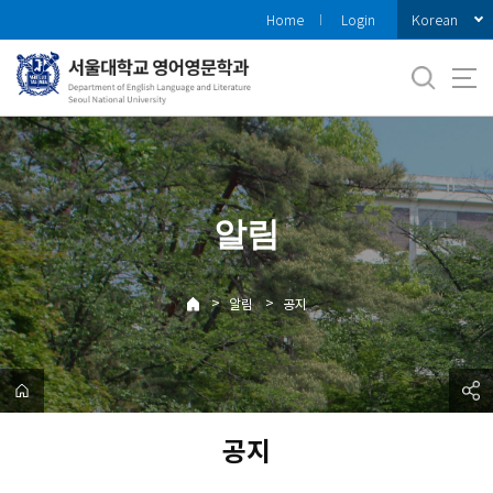
바
Korean
Home
Login
로
가
기
메
뉴
알림
>
>
알림
공지
공지