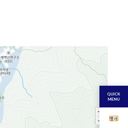
QUICK
MENU
행사