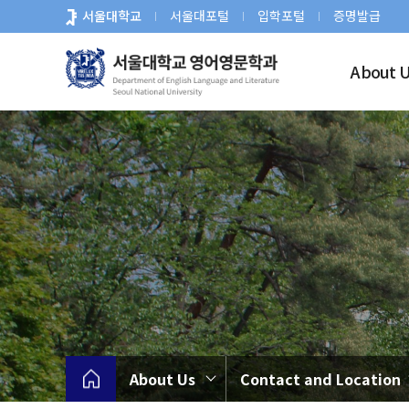
바
서울대학교
서울대포털
입학포털
증명발급
로
가
About 
기
메
뉴
About Us
Contact and Location