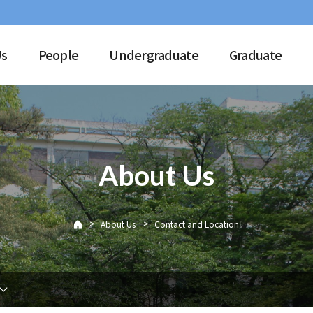
Us
People
Undergraduate
Graduate
About Us
>
>
About Us
Contact and Location