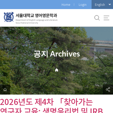
바
English
Home
Login
로
가
기
메
뉴
공지 Archives
2026년도 제4차 「찾아가는
연구자 교육: 생명윤리법 및 IRB