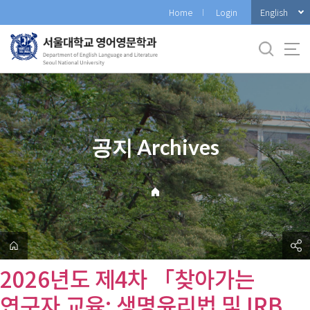
바
English
Home
Login
로
가
기
메
뉴
공지 Archives
2026년도 제4차 「찾아가는
연구자 교육: 생명윤리법 및 IRB