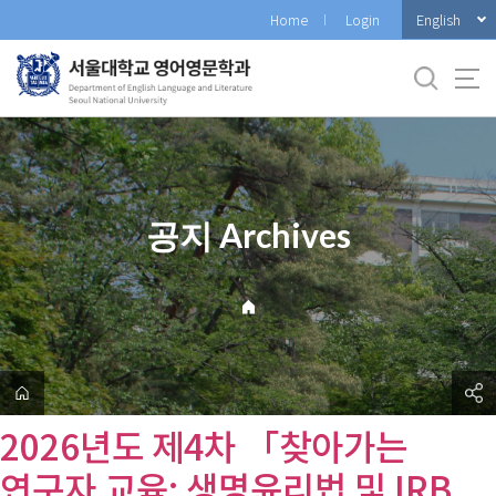
바
English
Home
Login
로
가
기
메
뉴
공지 Archives
2026년도 제4차 「찾아가는
연구자 교육: 생명윤리법 및 IRB