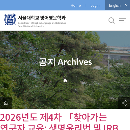
바
English
Home
Login
로
가
기
메
뉴
공지 Archives
2026년도 제4차 「찾아가는
연구자 교육: 생명윤리법 및 IRB