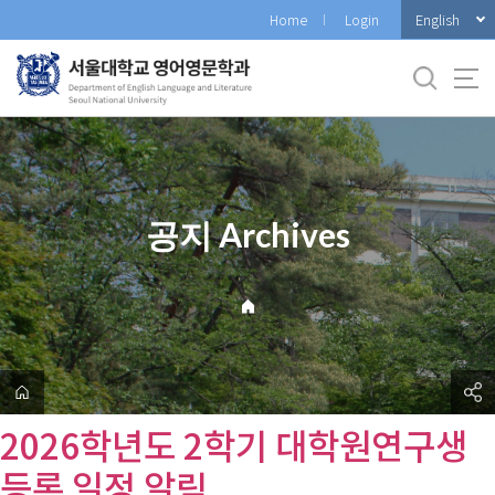
바
English
Home
Login
로
가
기
메
뉴
공지 Archives
2026학년도 2학기 대학원연구생
등록 일정 알림