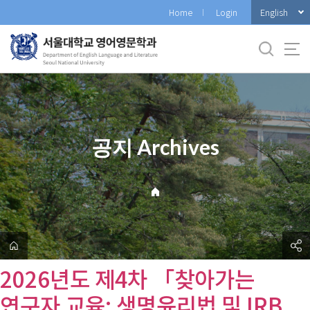
바
English
Home
Login
로
가
기
메
뉴
공지 Archives
2026년도 제4차 「찾아가는
연구자 교육: 생명윤리법 및 IRB