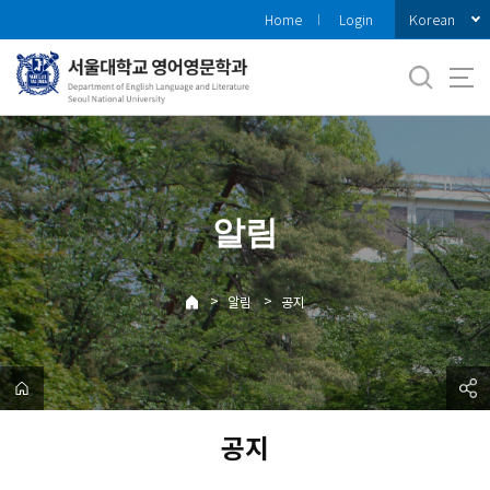
바
Korean
Home
Login
로
가
기
메
뉴
알림
>
>
알림
공지
공지