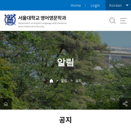
바
Korean
Home
Login
로
가
기
메
뉴
알림
>
>
알림
공지
공지